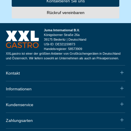
Kontaktieren Sie uns
Rückruf vereinbaren
Juma International B.V.
Königsborner Straße 26a
39175 Biederitz | Deutschland
USt-ID: DE321159873
Handelsregister: 58573909
XXLgastro ist einer der größten Anbieter von Großküchengeräten in Deutschland
und Österreich. Wir liefern sowohl an Unternehmen als auch an Privatpersonen.
Kontakt
Informationen
Kundenservice
Zahlungsarten