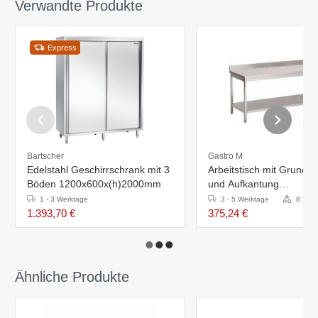
Verwandte Produkte
Express
Bartscher
Gastro M
Edelstahl Geschirrschrank mit 3
Arbeitstisch mit Grundb
Böden 1200x600x(h)2000mm
und Aufkantung
1000x700(H)x880mm
1 - 3 Werktage
3 - 5 Werktage
8 Vari
1.393,70 €
375,24 €
Ähnliche Produkte