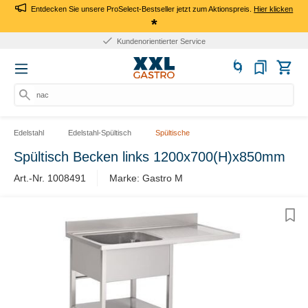
Entdecken Sie unsere ProSelect-Bestseller jetzt zum Aktionspreis.
Hier klicken
*
Kundenorientierter Service
nach
Edelstahl
Edelstahl-Spültisch
Spültische
Spültisch Becken links 1200x700(H)x850mm
Art.-Nr. 1008491
Marke: Gastro M