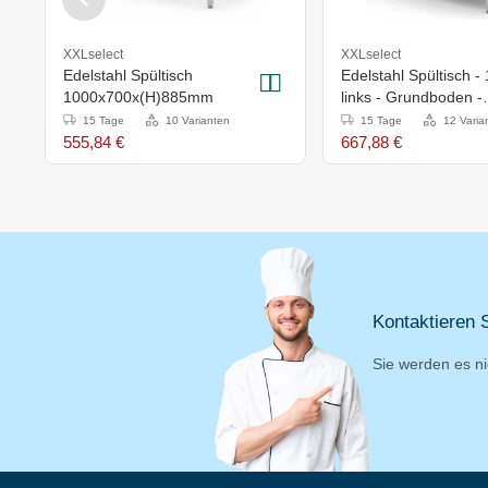
XXLselect
XXLselect
Edelstahl Spültisch
Edelstahl Spültisch -
1000x700x(H)885mm
links - Grundboden -
1200x700x(h)885m
15 Tage
10 Varianten
15 Tage
12 Varia
555,84 €
667,88 €
Kontaktieren S
Sie werden es ni