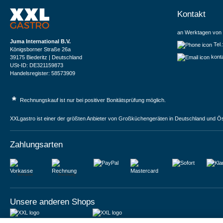
Kontakt
an Werktagen von 
Juma International B.V.
Tel
Königsborner Straße 26a
kont
39175 Biederitz | Deutschland
USt-ID: DE321159873
Handelsregister: 58573909
*
Rechnungskauf ist nur bei positiver Bonitätsprüfung möglich.
XXLgastro ist einer der größten Anbieter von Großküchengeräten in Deutschland und Ös
Zahlungsarten
Vorkasse
Rechnung
Unsere anderen Shops