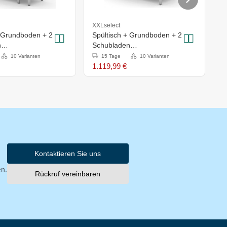
XXLselect
X
+ Grundboden + 2
Spültisch + Grundboden + 2
S
n
Schubladen
S
x(H)885mm
1600x600x(H)885mm
1
10 Varianten
15 Tage
10 Varianten
1.119,99 €
1
Kontaktieren Sie uns
en.
Rückruf vereinbaren