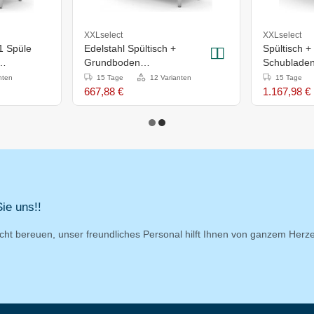
XXLselect
XXLselect
 1 Spüle
Edelstahl Spültisch +
Spültisch 
Grundboden
Schublade
m
1200x700x(H)885mm
1800x600
nten
15 Tage
12 Varianten
15 Tage
667,88 €
1.167,98 €
ie uns!!
cht bereuen, unser freundliches Personal hilft Ihnen von ganzem Herz