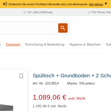
*
Entdecken Sie unsere ProSelect-Bestseller jetzt zum Aktionspreis.
Hier klicken
10+ Jahre Erfahrung
Für Firmen: Ka
n
Edelstahl
Einrichtung & Bekleidung
Hygiene & Waschen
Sal
Spültisch + Grundboden + 2 S
Art.-Nr. 1013814
Marke: XXLselect
1.089,06 €
exkl. MwSt.
1.295,98 €
inkl. MwSt.