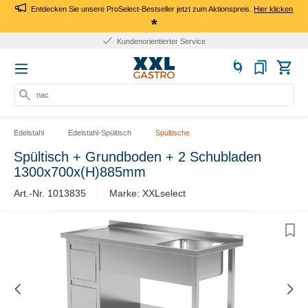
Entdecken Sie unsere ProSelect-Bestseller jetzt zum Aktionspreis.
Hier klicken
*
Kundenorientierter Service
nach
Edelstahl
Edelstahl-Spültisch
Spültische
Spültisch + Grundboden + 2 Schubladen
1300x700x(H)885mm
Art.-Nr. 1013835
Marke: XXLselect