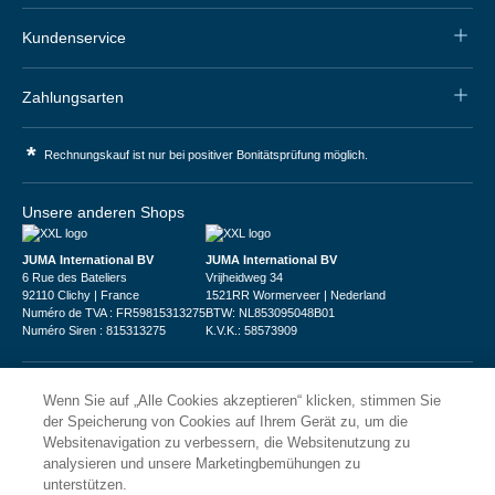
Kundenservice
Zahlungsarten
*
Rechnungskauf ist nur bei positiver Bonitätsprüfung möglich.
Unsere anderen Shops
JUMA International BV
JUMA International BV
6 Rue des Bateliers
Vrijheidweg 34
92110 Clichy | France
1521RR Wormerveer | Nederland
Numéro de TVA : FR59815313275
BTW: NL853095048B01
Numéro Siren : 815313275
K.V.K.: 58573909
Wenn Sie auf „Alle Cookies akzeptieren“ klicken, stimmen Sie
der Speicherung von Cookies auf Ihrem Gerät zu, um die
Websitenavigation zu verbessern, die Websitenutzung zu
© 2026
XXLgastro
analysieren und unsere Marketingbemühungen zu
unterstützen.
Datenschutz
Impressum
AGB