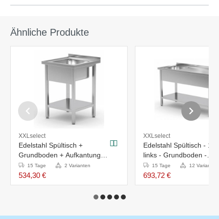
Ähnliche Produkte
XXLselect
XXLselect
Edelstahl Spültisch +
Edelstahl Spültisch - 1 
Grundboden + Aufkantung
links - Grundboden -
700x700x(H)885mm
1300x700x(h)885mm
15 Tage
2 Varianten
15 Tage
12 Varianten
534,30 €
693,72 €