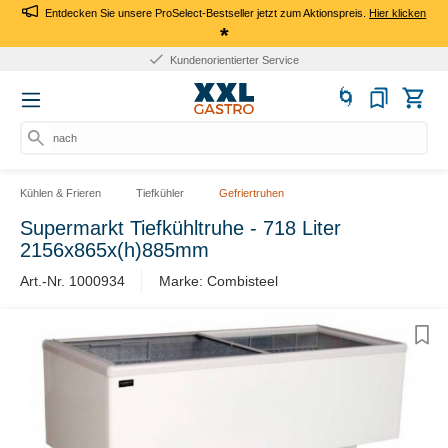
Entdecken Sie unsere ProSelect-Bestseller jetzt zum Aktionspreis.
Hier klicken
*
Kundenorientierter Service
nach P
Kühlen & Frieren
Tiefkühler
Gefriertruhen
Supermarkt Tiefkühltruhe - 718 Liter
2156x865x(h)885mm
Art.-Nr. 1000934
Marke: Combisteel