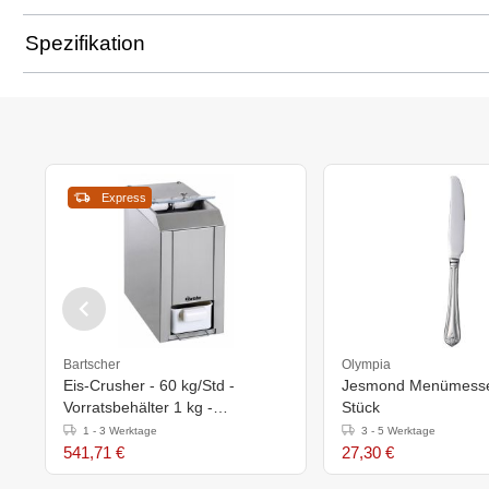
Spezifikation
Express
Bartscher
Olympia
Eis-Crusher - 60 kg/Std -
Jesmond Menümesse
Vorratsbehälter 1 kg -
Stück
173x380x(h)385mm
1 - 3 Werktage
3 - 5 Werktage
541,71 €
27,30 €