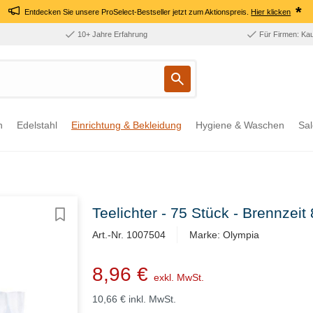
*
Entdecken Sie unsere ProSelect-Bestseller jetzt zum Aktionspreis.
Hier klicken
10+ Jahre Erfahrung
Für Firmen: Ka
n
Edelstahl
Einrichtung & Bekleidung
Hygiene & Waschen
Sal
Teelichter - 75 Stück - Brennzeit
Art.-Nr. 1007504
Marke: Olympia
8,96 €
exkl. MwSt.
10,66 €
inkl. MwSt.