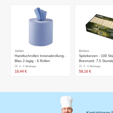
Jantex
Bolsius
Handtuchrollen Innenabrollung -
Spitzkerzen - 100 Stü
Blau 2-lagig - 6 Rollen
Brennzeit: 7,5 Stunde
Erhältlich in 2 Farben
3 - 5 Werktage
3 - 5 Werktage
18,44 €
58,16 €
Kontaktieren S