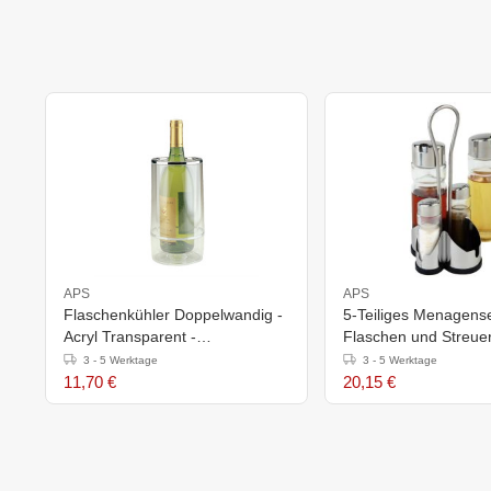
APS
APS
Flaschenkühler Doppelwandig -
5-Teiliges Menagenset
Acryl Transparent -
Flaschen und Streue
Ø120mmx(h)230mm
3 - 5 Werktage
3 - 5 Werktage
11,70 €
20,15 €