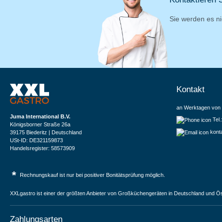
Sie werden es ni
Kontakt
an Werktagen von 
Juma International B.V.
Tel
Königsborner Straße 26a
kont
39175 Biederitz | Deutschland
USt-ID: DE321159873
Handelsregister: 58573909
*
Rechnungskauf ist nur bei positiver Bonitätsprüfung möglich.
XXLgastro ist einer der größten Anbieter von Großküchengeräten in Deutschland und Ös
Zahlungsarten