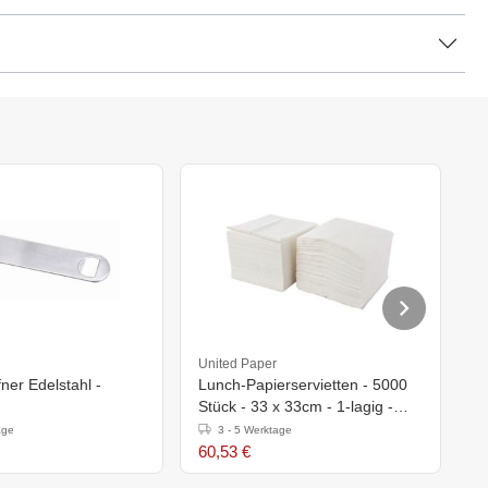
United Paper
Kr
ner Edelstahl -
Lunch-Papierservietten - 5000
S
Stück - 33 x 33cm - 1-lagig -
A
Weiß
Pol
age
3 - 5 Werktage
G
60,53 €
1