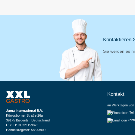
Kontaktieren S
Sie werden es ni
Kontakt
an Werktagen von 
Juma International B.V.
Tel
Königsborner Straße 26a
kont
39175 Biederitz | Deutschland
USt-ID: DE321159873
Handelsregister: 58573909