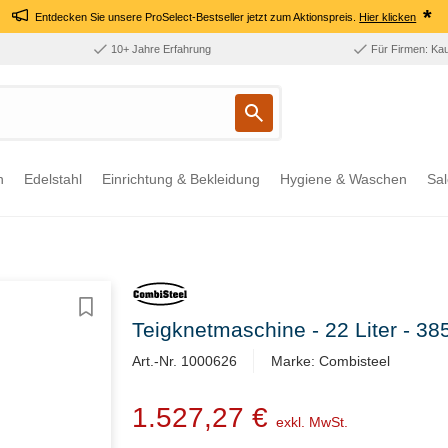
*
Entdecken Sie unsere ProSelect-Bestseller jetzt zum Aktionspreis.
Hier klicken
10+ Jahre Erfahrung
Für Firmen: Ka
n
Edelstahl
Einrichtung & Bekleidung
Hygiene & Waschen
Sal
Teigknetmaschine - 22 Liter - 3
Art.-Nr. 1000626
Marke: Combisteel
1.527,27 €
exkl. MwSt.