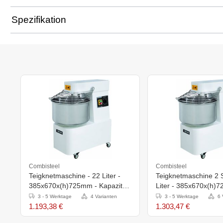
Spezifikation
Combisteel
Combisteel
Teigknetmaschine - 22 Liter -
Teigknetmaschine 2 
385x670x(h)725mm - Kapazität
Liter - 385x670x(h)
17 kg
3 - 5 Werktage
4 Varianten
3 - 5 Werktage
6 
1.193,38 €
1.303,47 €