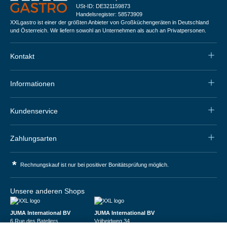
USt-ID: DE321159873
Handelsregister: 58573909
XXLgastro ist einer der größten Anbieter von Großküchengeräten in Deutschland
und Österreich. Wir liefern sowohl an Unternehmen als auch an Privatpersonen.
Kontakt
Informationen
Kundenservice
Zahlungsarten
*
Rechnungskauf ist nur bei positiver Bonitätsprüfung möglich.
Unsere anderen Shops
JUMA International BV
JUMA International BV
6 Rue des Bateliers
Vrijheidweg 34