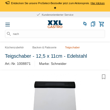
Entdecken Sie unsere ProSelect-Bestseller jetzt zum Aktionspreis.
Hier klicken
*
Kundenorientierter Service
nach P
Küchenzubehör
Backen & Patisserie
Teigschaber
Teigschaber - 12,5 x 11cm - Edelstahl
Art.-Nr. 1008871
Marke: Schneider