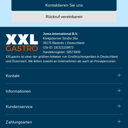
Kontaktieren Sie uns
Rückruf vereinbaren
Juma International B.V.
Königsborner Straße 26a
39175 Biederitz | Deutschland
USt-ID: DE321159873
Handelsregister: 58573909
XXLgastro ist einer der größten Anbieter von Großküchengeräten in Deutschland
und Österreich. Wir liefern sowohl an Unternehmen als auch an Privatpersonen.
Kontakt
Informationen
Kundenservice
Zahlungsarten