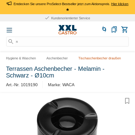
Entdecken Sie unsere ProSelect-Bestseller jetzt zum Aktionspreis.
Hier klicken
*
Kundenorientierter Service
na
Hygiene & Waschen
Aschenbecher
Tischaschenbecher draußen
Terrassen Aschenbecher - Melamin -
Schwarz - Ø10cm
Art.-Nr. 1019190
Marke: WACA