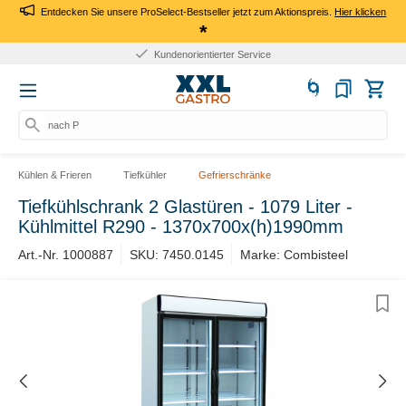
Entdecken Sie unsere ProSelect-Bestseller jetzt zum Aktionspreis.
Hier klicken
*
10+ Jahre Erfahrung
nach Pro
Kühlen & Frieren
Tiefkühler
Gefrierschränke
Tiefkühlschrank 2 Glastüren - 1079 Liter -
Kühlmittel R290 - 1370x700x(h)1990mm
Art.-Nr. 1000887
SKU: 7450.0145
Marke: Combisteel