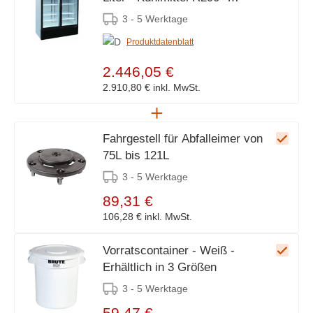
1370x700x(h)1990mm
3 - 5 Werktage
Produktdatenblatt
2.446,05 €
2.910,80 €
inkl. MwSt.
Fahrgestell für Abfalleimer von
75L bis 121L
3 - 5 Werktage
89,31 €
106,28 €
inkl. MwSt.
Vorratscontainer - Weiß -
Erhältlich in 3 Größen
3 - 5 Werktage
59,47 €