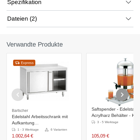
Spezifikation
Dateien (2)
Verwandte Produkte
Express
Saftspender - Edelstahl 
Bartscher
Acrylharz Behälter - Kü
Edelstahl Arbeitsschrank mit
durch Edelstahl Rohr - 
Aufkantung
3 - 5 Werktage
1600x700(H)x850mm
1 - 3 Werktage
6 Varianten
1.002,64 €
105,09 €