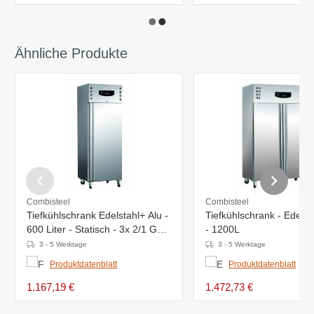
Ähnliche Produkte
Combisteel
Combisteel
Tiefkühlschrank Edelstahl+ Alu -
Tiefkühlschrank - Edelst
600 Liter - Statisch - 3x 2/1 GN -
- 1200L
680x815x(h)2010mm
3 - 5 Werktage
3 - 5 Werktage
Produktdatenblatt
Produktdatenblatt
1.167,19 €
1.472,73 €