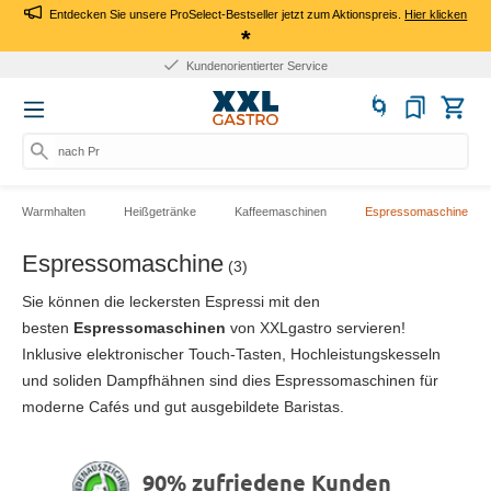
Entdecken Sie unsere ProSelect-Bestseller jetzt zum Aktionspreis.
Hier klicken
*
Kundenorientierter Service
nach Prod
Warmhalten
Heißgetränke
Kaffeemaschinen
Espressomaschine
Espressomaschine
(3)
Sie können die
leckersten Espressi mit den
besten
Espressomaschinen
von XXLgastro servieren!
Inklusive elektronischer Touch-Tasten, Hochleistungskesseln
und soliden Dampfhähnen sind dies Espressomaschinen für
moderne Cafés und gut ausgebildete Baristas.
90% zufriedene Kunden