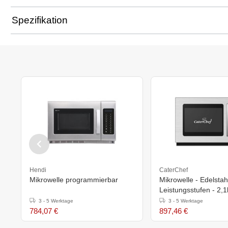
Spezifikation
Hendi
CaterChef
Mikrowelle programmierbar
Mikrowelle - Edelstah
Leistungsstufen - 2,
37(h)x52,5x57,5cm
3 - 5 Werktage
3 - 5 Werktage
784,07 €
897,46 €