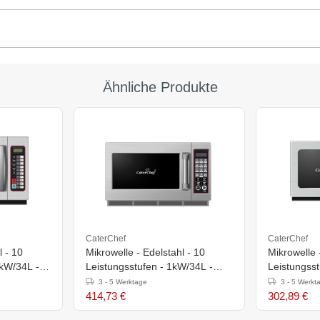
Ähnliche Produkte
CaterChef
CaterChef
l - 10
Mikrowelle - Edelstahl - 10
Mikrowelle 
1kW/34L -
Leistungsstufen - 1kW/34L -
Leistungsst
493x554x(h)343mm
429x510x(
3 - 5 Werktage
3 - 5 Werkt
414,73 €
302,89 €