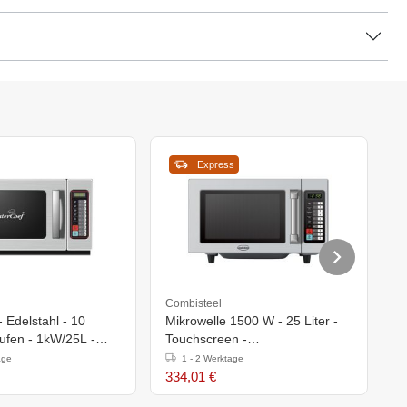
Express
Combisteel
Bu
- Edelstahl - 10
Mikrowelle 1500 W - 25 Liter -
B
ufen - 1kW/25L -
Touchscreen -
2
h)310mm
511x432x(h)311mm
age
1 - 2 Werktage
334,01 €
3