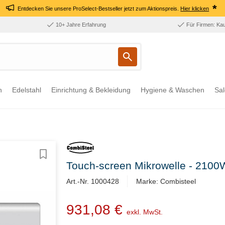
*
Entdecken Sie unsere ProSelect-Bestseller jetzt zum Aktionspreis.
Hier klicken
10+ Jahre Erfahrung
Für Firmen: Ka
n
Edelstahl
Einrichtung & Bekleidung
Hygiene & Waschen
Sal
Touch-screen Mikrowelle - 210
Art.-Nr. 1000428
Marke: Combisteel
931,08 €
exkl. MwSt.