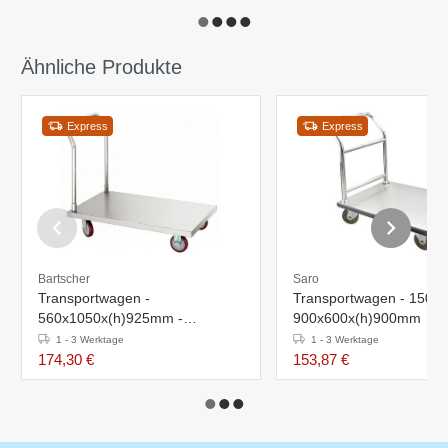
Ähnliche Produkte
Express
Express
Bartscher
Saro
Transportwagen -
Transportwagen - 150kg
560x1050x(h)925mm -
900x600x(h)900mm
Tragfähigkeit 200 kg
1 - 3 Werktage
1 - 3 Werktage
174,30 €
153,87 €