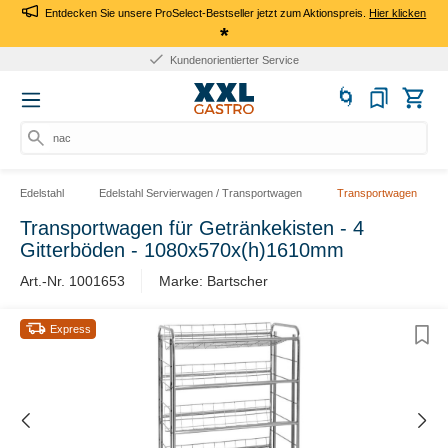
Entdecken Sie unsere ProSelect-Bestseller jetzt zum Aktionspreis.
Hier klicken
*
Kundenorientierter Service
nach
Edelstahl
Edelstahl Servierwagen / Transportwagen
Transportwagen
Transportwagen für Getränkekisten - 4
Gitterböden - 1080x570x(h)1610mm
Art.-Nr. 1001653
Marke: Bartscher
Express