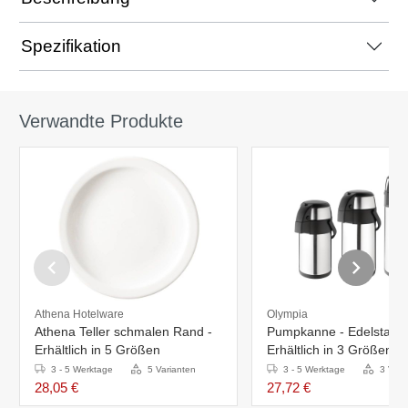
Spezifikation
Verwandte Produkte
Athena Hotelware
Olympia
Athena Teller schmalen Rand -
Pumpkanne - Edelstahl 
Erhältlich in 5 Größen
Erhältlich in 3 Größen
3 - 5 Werktage
5 Varianten
3 - 5 Werktage
3 Vari
28,05 €
27,72 €