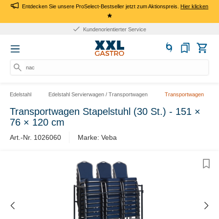
Entdecken Sie unsere ProSelect-Bestseller jetzt zum Aktionspreis.
Hier klicken
*
Kundenorientierter Service
nach
Edelstahl
Edelstahl Servierwagen / Transportwagen
Transportwagen
Transportwagen Stapelstuhl (30 St.) - 151 ×
76 × 120 cm
Art.-Nr. 1026060
Marke: Veba