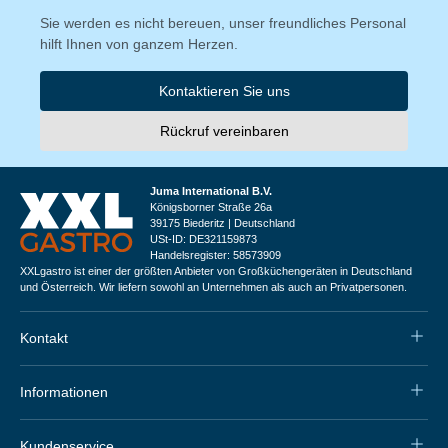
Sie werden es nicht bereuen, unser freundliches Personal
hilft Ihnen von ganzem Herzen.
Kontaktieren Sie uns
Rückruf vereinbaren
Juma International B.V.
Königsborner Straße 26a
39175 Biederitz | Deutschland
USt-ID: DE321159873
Handelsregister: 58573909
XXLgastro ist einer der größten Anbieter von Großküchengeräten in Deutschland
und Österreich. Wir liefern sowohl an Unternehmen als auch an Privatpersonen.
Kontakt
Informationen
Kundenservice