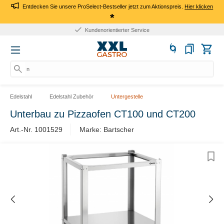
Entdecken Sie unsere ProSelect-Bestseller jetzt zum Aktionspreis.
Hier klicken
*
Kundenorientierter Service
nac
Edelstahl
Edelstahl Zubehör
Untergestelle
Unterbau zu Pizzaofen CT100 und CT200
Art.-Nr. 1001529
Marke: Bartscher