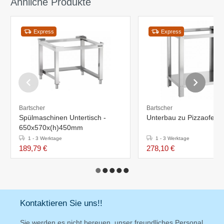
Ähnliche Produkte
Express
Express
Bartscher
Bartscher
Spülmaschinen Untertisch -
Unterbau zu Pizzaofen
650x570x(h)450mm
1 - 3 Werktage
1 - 3 Werktage
189,79 €
278,10 €
Kontaktieren Sie uns!!
Sie werden es nicht bereuen, unser freundliches Personal