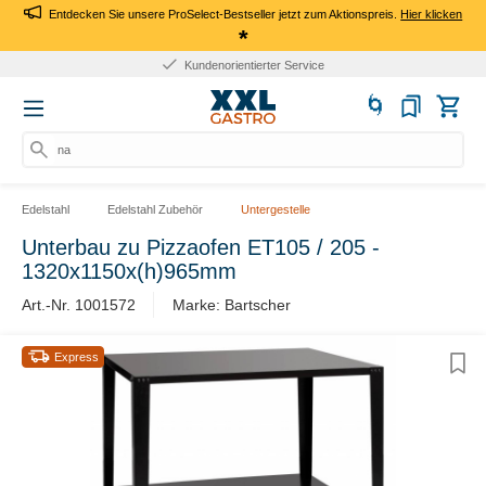
Entdecken Sie unsere ProSelect-Bestseller jetzt zum Aktionspreis.
Hier klicken
*
Kundenorientierter Service
nac
Edelstahl
Edelstahl Zubehör
Untergestelle
Unterbau zu Pizzaofen ET105 / 205 -
1320x1150x(h)965mm
Art.-Nr. 1001572
Marke: Bartscher
Express