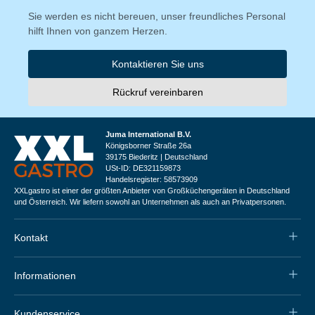
Sie werden es nicht bereuen, unser freundliches Personal
hilft Ihnen von ganzem Herzen.
Kontaktieren Sie uns
Rückruf vereinbaren
Juma International B.V.
Königsborner Straße 26a
39175 Biederitz | Deutschland
USt-ID: DE321159873
Handelsregister: 58573909
XXLgastro ist einer der größten Anbieter von Großküchengeräten in Deutschland
und Österreich. Wir liefern sowohl an Unternehmen als auch an Privatpersonen.
Kontakt
Informationen
Kundenservice