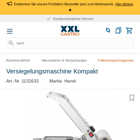
Entdecken Sie unsere ProSelect-Bestseller jetzt zum Aktionspreis.
Hier klicken
*
Kundenorientierter Service
nach
Küchenzubehör
Vakuumieren & Verpackungen
Folienverpackungsmaschin
Versiegelungsmaschine Kompakt
Art.-Nr. 1132632
Marke: Hendi