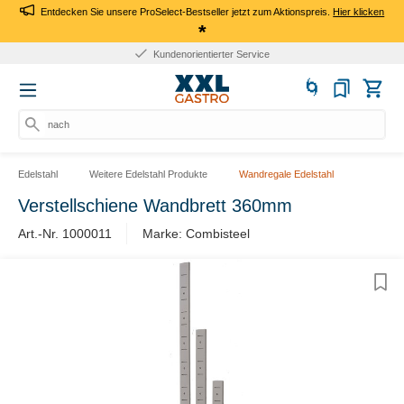
Entdecken Sie unsere ProSelect-Bestseller jetzt zum Aktionspreis.
Hier klicken
*
Kundenorientierter Service
nach P
Edelstahl
Weitere Edelstahl Produkte
Wandregale Edelstahl
Verstellschiene Wandbrett 360mm
Art.-Nr. 1000011
Marke: Combisteel