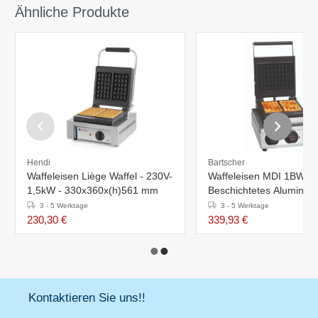
Ähnliche Produkte
Hendi
Bartscher
Waffeleisen Liège Waffel - 230V-
Waffeleisen MDI 1BW-AL
1,5kW - 330x360x(h)561 mm
Beschichtetes Aluminium
Brüsseler Waffeln - 1,8 
3 - 5 Werktage
3 - 5 Werktage
300x420x (H) 260mm
230,30 €
339,93 €
Kontaktieren Sie uns!!