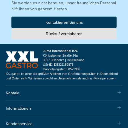
Sie werden es nicht bereuen, unser freundliches Personal
hilft Ihnen von ganzem Herzen.
Kontaktieren Sie uns
Rückruf vereinbaren
Juma International B.V.
Königsborner Straße 26a
39175 Biederitz | Deutschland
USt-ID: DE321159873
Handelsregister: 58573909
XXLgastro ist einer der größten Anbieter von Großküchengeräten in Deutschland
und Österreich. Wir liefern sowohl an Unternehmen als auch an Privatpersonen.
Kontakt
Informationen
Kundenservice