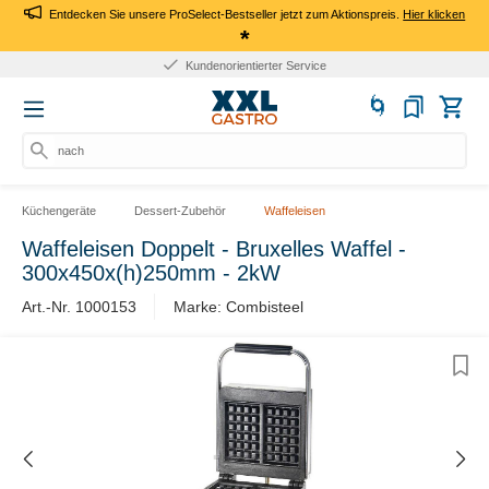
Entdecken Sie unsere ProSelect-Bestseller jetzt zum Aktionspreis.
Hier klicken
*
Kundenorientierter Service
nach P
Küchengeräte
Dessert-Zubehör
Waffeleisen
Waffeleisen Doppelt - Bruxelles Waffel -
300x450x(h)250mm - 2kW
Art.-Nr. 1000153
Marke: Combisteel