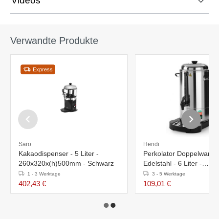
Videos
Verwandte Produkte
Express
Saro
Hendi
Kakaodispenser - 5 Liter -
Perkolator Doppelwandi
260x320x(h)500mm - Schwarz
Edelstahl - 6 Liter -
Ø241x(h)480mm - 40 T
1 - 3 Werktage
3 - 5 Werktage
402,43 €
109,01 €