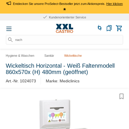
Entdecken Sie unsere ProSelect-Bestseller jetzt zum Aktionspreis.
Hier klicken
*
Kundenorientierter Service
nach
Hygiene & Waschen
Sanitär
Wickeltische
Wickeltisch Horizontal - Weiß Faltenmodell
860x570x (H) 480mm (geöffnet)
Art.-Nr. 1024073
Marke: Mediclinics