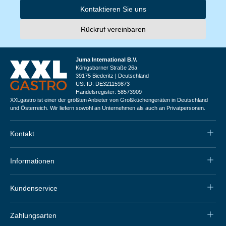
Kontaktieren Sie uns
Rückruf vereinbaren
Juma International B.V.
Königsborner Straße 26a
39175 Biederitz | Deutschland
USt-ID: DE321159873
Handelsregister: 58573909
XXLgastro ist einer der größten Anbieter von Großküchengeräten in Deutschland
und Österreich. Wir liefern sowohl an Unternehmen als auch an Privatpersonen.
Kontakt
Informationen
Kundenservice
Zahlungsarten