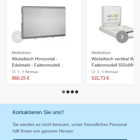
Mediclinics
Mediclinics
Wickeltisch Horizontal -
Wickeltisch vertikal Wei
Edelstahl - Faltenmodell
Faltenmodell 550x890x 
860x570x (H) 480mm (geöffnet)
480mm (geöffnet)
3 - 5 Werktage
3 - 5 Werktage
860,15 €
531,73 €
Kontaktieren Sie uns!!
Sie werden es nicht bereuen, unser freundliches Personal
hilft Ihnen von ganzem Herzen.