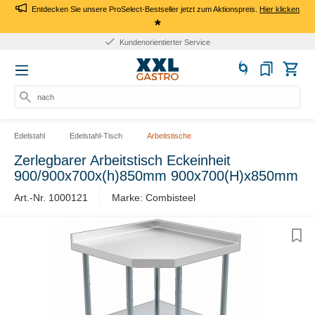
Entdecken Sie unsere ProSelect-Bestseller jetzt zum Aktionspreis.
Hier klicken
*
Kundenorientierter Service
nach Pr
Edelstahl
Edelstahl-Tisch
Arbeitstische
Zerlegbarer Arbeitstisch Eckeinheit
900/900x700x(h)850mm 900x700(H)x850mm
Art.-Nr. 1000121
Marke: Combisteel