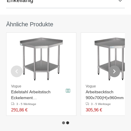
Enkelfähig
Ähnliche Produkte
Vogue
Vogue
Edelstahl Arbeitstisch
Arbeitsecktisch
Eckelement
900x700(H)x960mm
800x600(H)x900mm
3 - 5 Werktage
3 - 5 Werktage
291,86 €
305,96 €