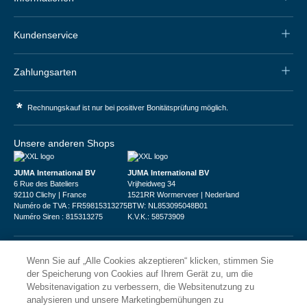
Kundenservice
Zahlungsarten
*
Rechnungskauf ist nur bei positiver Bonitätsprüfung möglich.
Unsere anderen Shops
JUMA International BV
JUMA International BV
6 Rue des Bateliers
Vrijheidweg 34
92110 Clichy | France
1521RR Wormerveer | Nederland
Numéro de TVA : FR59815313275
BTW: NL853095048B01
Numéro Siren : 815313275
K.V.K.: 58573909
Wenn Sie auf „Alle Cookies akzeptieren“ klicken, stimmen Sie
der Speicherung von Cookies auf Ihrem Gerät zu, um die
Websitenavigation zu verbessern, die Websitenutzung zu
© 2026
XXLgastro
analysieren und unsere Marketingbemühungen zu