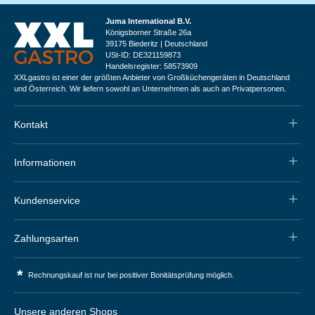
Juma International B.V.
Königsborner Straße 26a
39175 Biederitz | Deutschland
USt-ID: DE321159873
Handelsregister: 58573909
XXLgastro ist einer der größten Anbieter von Großküchengeräten in Deutschland
und Österreich. Wir liefern sowohl an Unternehmen als auch an Privatpersonen.
Kontakt
Informationen
Kundenservice
Zahlungsarten
*
Rechnungskauf ist nur bei positiver Bonitätsprüfung möglich.
Unsere anderen Shops