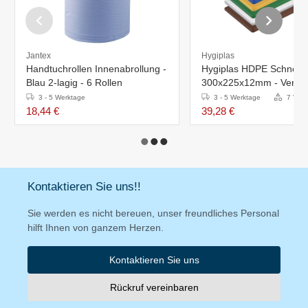
Jantex
Hygiplas
Handtuchrollen Innenabrollung -
Hygiplas HDPE Schneide
Blau 2-lagig - 6 Rollen
300x225x12mm - Verfügb
Farben
3 - 5 Werktage
3 - 5 Werktage
7 Vari
18,44 €
39,28 €
Kontaktieren Sie uns!!
Sie werden es nicht bereuen, unser freundliches Personal
hilft Ihnen von ganzem Herzen.
Kontaktieren Sie uns
Rückruf vereinbaren