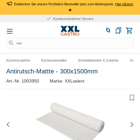
Entdecken Sie unsere ProSelect-Bestseller jetzt zum Aktionspreis.
Hier klicken
*
Kundenorientierter Service
nach
Küchenzubehör
Küchenutensilien
Schneidebretter & Zubehör
Schnei
Antirutsch-Mattte - 300x1500mm
Art.-Nr. 1003950
Marke: XXLselect