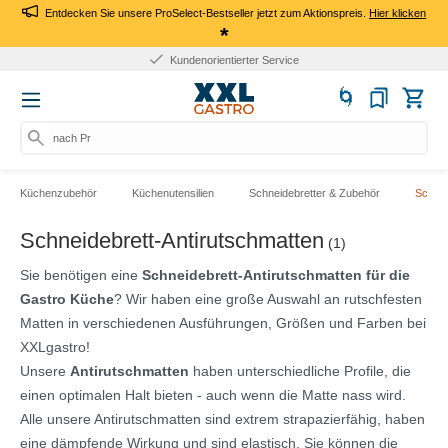
Entdecken Sie unsere ProSelect-Bestseller jetzt zum Aktionspreis.
Hier klicken
*
Kundenorientierter Service
nach Pro
Küchenzubehör
Küchenutensilien
Schneidebretter & Zubehör
Schnei
Schneidebrett-Antirutschmatten
(1)
Sie benötigen eine
Schneidebrett-Antirutschmatten für die
Gastro Küche
? Wir haben eine große Auswahl an rutschfesten
Matten in verschiedenen Ausführungen, Größen und Farben bei
XXLgastro!
Unsere
Antirutschmatten
haben unterschiedliche Profile, die
einen optimalen Halt bieten - auch wenn die Matte nass wird.
Alle unsere Antirutschmatten sind extrem strapazierfähig, haben
eine dämpfende Wirkung und sind elastisch. Sie können die