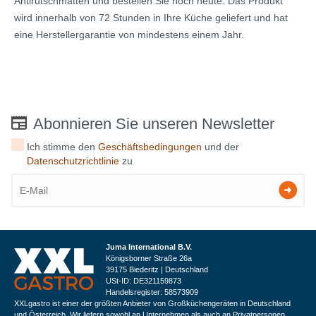
Antirutschmatten und bestellen Sie noch heute. Das Produkt
wird innerhalb von 72 Stunden in Ihre Küche geliefert und hat
eine Herstellergarantie von mindestens einem Jahr.
Abonnieren Sie unseren Newsletter
Ich stimme den
Geschäftsbedingungen
und der
Datenschutzrichtlinie
zu
Juma International B.V.
Königsborner Straße 26a
39175 Biederitz | Deutschland
USt-ID: DE321159873
Handelsregister: 58573909
XXLgastro ist einer der größten Anbieter von Großküchengeräten in Deutschland
und Österreich. Wir liefern sowohl an Unternehmen als auch an Privatpersonen.