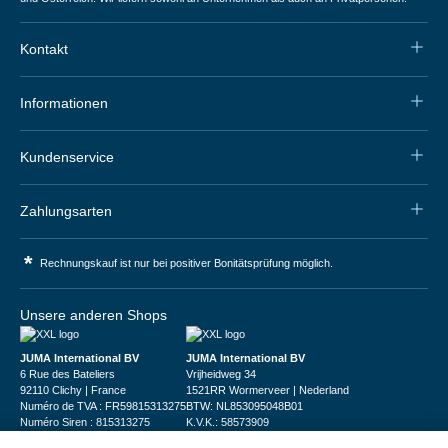
Kontakt
Informationen
Kundenservice
Zahlungsarten
*
Rechnungskauf ist nur bei positiver Bonitätsprüfung möglich.
Unsere anderen Shops
JUMA International BV
JUMA International BV
6 Rue des Bateliers
Vrijheidweg 34
92110 Clichy | France
1521RR Wormerveer | Nederland
Numéro de TVA : FR59815313275
BTW: NL853095048B01
Numéro Siren : 815313275
K.V.K.: 58573909