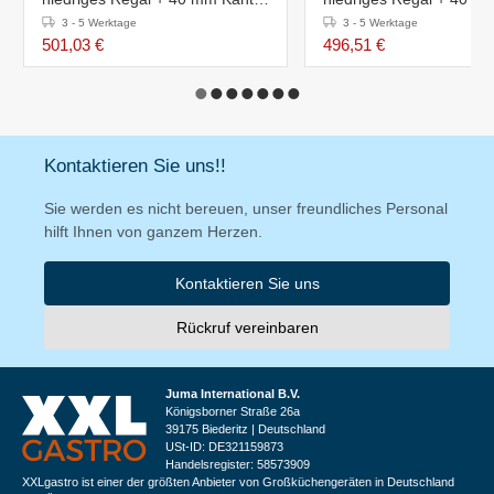
– Höhe 850–900 mm – 2000 (L)
– Höhe 850–900 mm – 1
3 - 5 Werktage
3 - 5 Werktage
x 600 (T) mm
x 700 (T) mm
501,03 €
496,51 €
Kontaktieren Sie uns!!
Sie werden es nicht bereuen, unser freundliches Personal
hilft Ihnen von ganzem Herzen.
Kontaktieren Sie uns
Rückruf vereinbaren
Juma International B.V.
Königsborner Straße 26a
39175 Biederitz | Deutschland
USt-ID: DE321159873
Handelsregister: 58573909
XXLgastro ist einer der größten Anbieter von Großküchengeräten in Deutschland