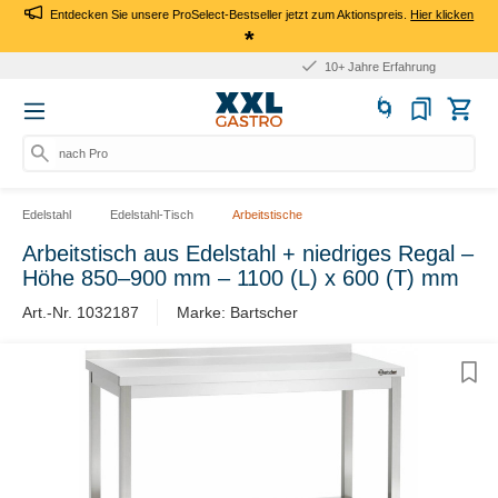
Entdecken Sie unsere ProSelect-Bestseller jetzt zum Aktionspreis.
Hier klicken
*
10+ Jahre Erfahrung
nach Produ
Edelstahl
Edelstahl-Tisch
Arbeitstische
Arbeitstisch aus Edelstahl + niedriges Regal –
Höhe 850–900 mm – 1100 (L) x 600 (T) mm
Art.-Nr. 1032187
Marke: Bartscher