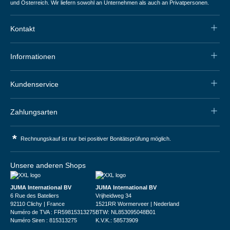
und Österreich. Wir liefern sowohl an Unternehmen als auch an Privatpersonen.
Kontakt
Informationen
Kundenservice
Zahlungsarten
*
Rechnungskauf ist nur bei positiver Bonitätsprüfung möglich.
Unsere anderen Shops
JUMA International BV
JUMA International BV
6 Rue des Bateliers
Vrijheidweg 34
92110 Clichy | France
1521RR Wormerveer | Nederland
Numéro de TVA : FR59815313275
BTW: NL853095048B01
Numéro Siren : 815313275
K.V.K.: 58573909