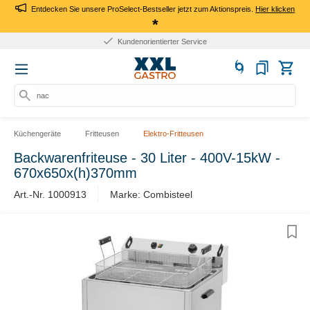
Entdecken Sie unsere ProSelect-Bestseller jetzt zum Aktionspreis.
Hier klicken
*
Kundenorientierter Service
nach
Küchengeräte
Fritteusen
Elektro-Fritteusen
Backwarenfriteuse - 30 Liter - 400V-15kW -
670x650x(h)370mm
Art.-Nr. 1000913
Marke: Combisteel