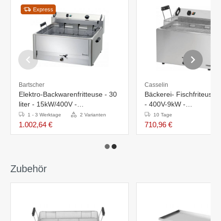
Express
Bartscher
Casselin
Elektro-Backwarenfritteuse - 30
Bäckerei- Fischfriteuse - 16 liter
liter - 15kW/400V -
- 400V-9kW -
660x650x(h)410mm
540x450x(h)370mm
1 - 3 Werktage
2 Varianten
10 Tage
1.002,64 €
710,96 €
Zubehör