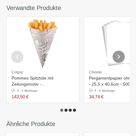
Verwandte Produkte
Colpac
Chevler
Pommes Spitztüte mit
Pergamentpapier ohne 
Zeitungsmotiv -
- 25,5 x 40,6cm - 500 S
182x100x(h)183mm - 1000
3 - 5 Werktage
3 - 5 Werktage
Stück
143,50 €
34,74 €
Ähnliche Produkte