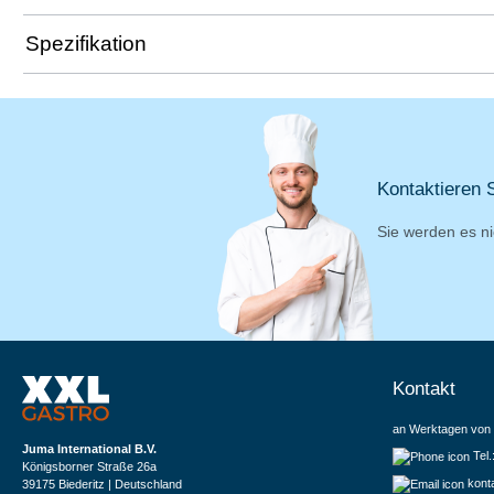
Spezifikation
Kontaktieren S
Sie werden es ni
Kontakt
an Werktagen von 
Juma International B.V.
Tel
Königsborner Straße 26a
kont
39175 Biederitz | Deutschland