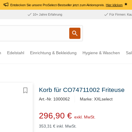
*
Entdecken Sie unsere ProSelect-Bestseller jetzt zum Aktionspreis.
Hier klicken
10+ Jahre Erfahrung
Für Firmen: Ka
n
Edelstahl
Einrichtung & Bekleidung
Hygiene & Waschen
Sal
Korb für CO74711002 Friteuse
Art.-Nr. 1000062
Marke: XXLselect
296,90 €
exkl. MwSt.
353,31 €
inkl. MwSt.