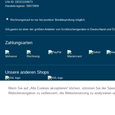
USt-ID: DE321159873
Handelsregister: 58573909
*
Rechnungskauf ist nur bei positiver Bonitätsprüfung möglich.
XXLgastro ist einer der größten Anbieter von Großküchengeräten in Deutschland und Ös
Zahlungsarten
Vorkasse
Rechnung
Unsere anderen Shops
JUMA International BV
JUMA International BV
Wenn Sie auf „Alle Cookies akzeptieren“ klicken, stimmen Sie der Spe
6 Rue des Bateliers
Vrijheidweg 34
92110 Clichy | France
1521RR Wormerveer | Nederland
Websitenavigation zu verbessern, die Websitenutzung zu analysieren 
Numéro de TVA : FR59815313275
BTW: NL853095048B01
Numéro Siren : 815313275
K.V.K.: 58573909