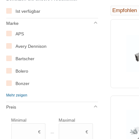
Ist verfügbar
Marke
APS
Avery Dennison
Bartscher
Bolero
Bonzer
Mehr zeigen
Bravilor Bonamat
Preis
Brightspark
Minimal
Maximal
Brita
–
€
€
Bron-Coucke