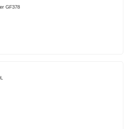
ber GF378
0L