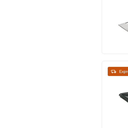
ICB
7.76
22.5
Imperia
8
23
Jantex
8.8
24
Kayser
10
25
Kitchenaid
11
26
Klarco
11.8
27
Krampouz
Expr
12
28
Kristallon
13
28.5
Leventi
14
28.8
Lincat
14.5
29
Linum Draadprodukten
15
29.48
Louis Tellier