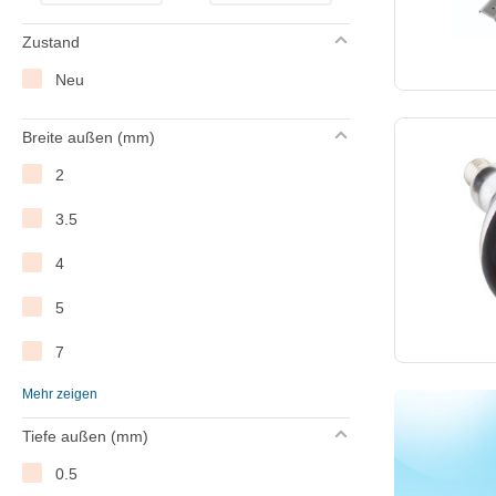
Brute
Zustand
Buffalo
Neu
Cambro
Breite außen (mm)
Casselin
2
CaterChef
3.5
Colpac
4
Combisteel
5
Creative Kitchen
7
Dito Sama
Mehr zeigen
8.8
Dualit
Tiefe außen (mm)
10
Dynamic
0.5
12