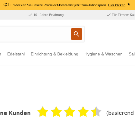
*
Entdecken Sie unsere ProSelect-Bestseller jetzt zum Aktionspreis.
Hier klicken
10+ Jahre Erfahrung
Für Firmen: Ka
n
Edelstahl
Einrichtung & Bekleidung
Hygiene & Waschen
Sal
(basierend
ene Kunden