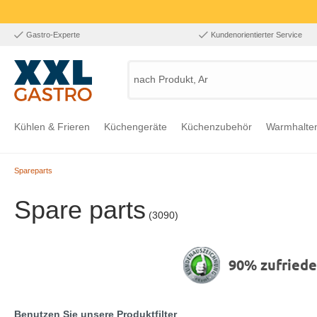
Gastro-Experte
Kundenorientierter Service
nach Produkt, Art.-
Kühlen & Frieren
Küchengeräte
Küchenzubehör
Warmhalte
Spareparts
Zur Kategorie Kühlen & Frieren
Zur Kategorie Küchengeräte
Zur Kategorie Küchenzubehör
Zur Kategorie Warmhalten
Zur Kategorie Edelstahl
Zur Kategorie Einrichtung & Bekleidung
Zur Kategorie Hygiene & Waschen
Spare parts
(3090)
90% zufried
Benutzen Sie unsere Produktfilter