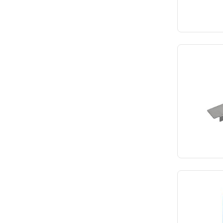
37
Robot Coupe
23
37.21
Roller Grill
24
38
Roltex
24.0
39
Rowlett
24.3
40
Rubbermaid
24.4
41
Sammic
25
42
Santos
26
43
Saro
26.5
44
Securit
27
45
Severin
28
47
Showdown Displays
28.5
47.4