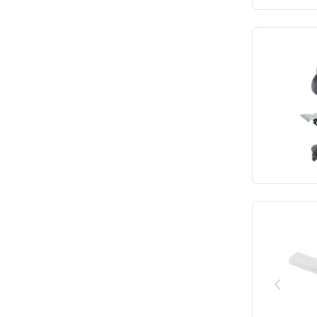
15.4
30
Millecroquettes
15.8
30.5
Mo-el
16
31
Modular
17
32
Multinox
17.1
33
Neumarker
18
33.5
Numatic
19
34
Ohne Marke
20
34.2
Olympia
21
35
Polar
21.5
36
Pujadas
22
36.7
Roband
22.5