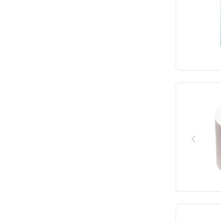
Sofinor
28.8
47.5
Stilfer
29
48
Sunnex
29.48
48.4
Thermo Future Box
30
49
Unox
30.1
50
Veba
30.5
52
Vogue
31
53
Volano
31.5
54
Waring
32
55
WAS Germany
32.3
56
Weisser
33
57