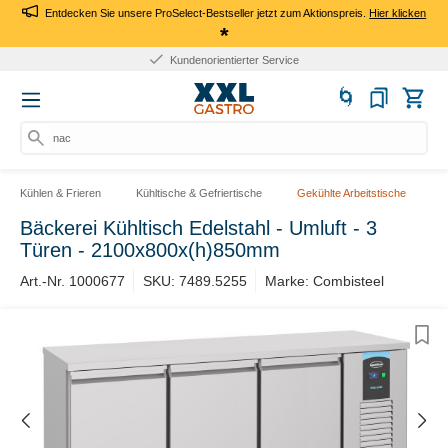
Entdecken Sie unsere ProSelect-Bestseller jetzt zum Aktionspreis.
Hier klicken
*
Kundenorientierter Service
nach
Kühlen & Frieren
Kühltische & Gefriertische
Gekühlte Arbeitstische
Bäckerei Kühltisch Edelstahl - Umluft - 3
Türen - 2100x800x(h)850mm
Art.-Nr. 1000677
SKU: 7489.5255
Marke: Combisteel