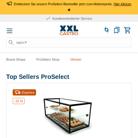
Entdecken Sie unsere ProSelect-Bestseller jetzt zum Aktionspreis.
Hier klicken
*
Kundenorientierter Service
nach Pr
Brand Shops
ProSelect Shop
Vitrinen
Top Sellers ProSelect
Express
-15 %