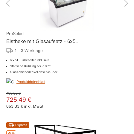
ProSelect
Eistheke mit Glasaufsatz - 6x5L
1 - 3 Werktage
6 x 5L Eisbehälter inklusive
Statische Kühlung bis -18 °C
Glasschiebedeckel abschließbar
Produktdatenblatt
799,00 €
725,49 €
863,33 €
inkl. MwSt.
Express
-5 %