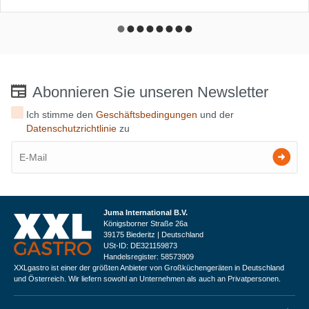
Abonnieren Sie unseren Newsletter
Ich stimme den
Geschäftsbedingungen
und der
Datenschutzrichtlinie
zu
Juma International B.V.
Königsborner Straße 26a
39175 Biederitz | Deutschland
USt-ID: DE321159873
Handelsregister: 58573909
XXLgastro ist einer der größten Anbieter von Großküchengeräten in Deutschland
und Österreich. Wir liefern sowohl an Unternehmen als auch an Privatpersonen.