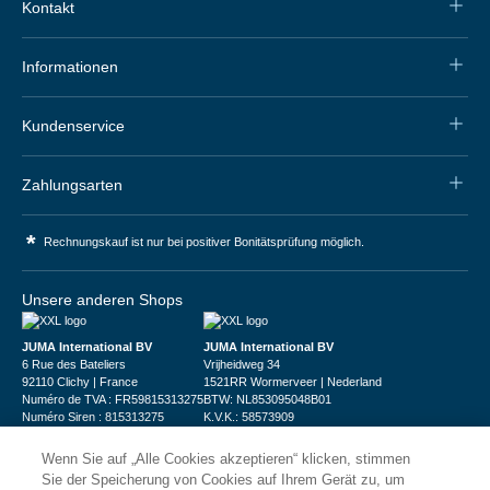
Kontakt
Informationen
Kundenservice
Zahlungsarten
*
Rechnungskauf ist nur bei positiver Bonitätsprüfung möglich.
Unsere anderen Shops
JUMA International BV
JUMA International BV
6 Rue des Bateliers
Vrijheidweg 34
92110 Clichy | France
1521RR Wormerveer | Nederland
Numéro de TVA : FR59815313275
BTW: NL853095048B01
Numéro Siren : 815313275
K.V.K.: 58573909
Wenn Sie auf „Alle Cookies akzeptieren“ klicken, stimmen
Sie der Speicherung von Cookies auf Ihrem Gerät zu, um