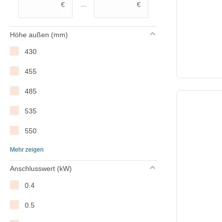
–
€
€
Höhe außen (mm)
430
455
485
535
550
Mehr zeigen
551
Anschlusswert (kW)
640
0.4
650
0.5
660