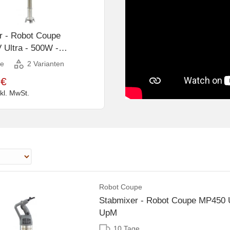
r - Robot Coupe
Ultra - 500W -
- Variable
ge
2 Varianten
digkeit: 1500-9000 UpM
 €
nkl. MwSt.
Robot Coupe
Stabmixer - Robot Coupe MP450 U
UpM
10 Tage