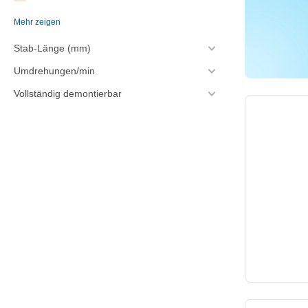
Mehr zeigen
4.2
Stab-Länge (mm)
5.4
Umdrehungen/min
5.7
Vollständig demontierbar
6.1
6.3
6.4
6.5
6.7
7.6
8.3
8.5