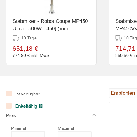
Stabmixer - Robot Coupe MP450
Stabmixe
Ultra - 500W - 450(l)mm -
MP450VV 
Geschwindigkeit: 9500 UpM
450(l)mm 
10 Tage
10 Ta
Geschwin
651,18 €
714,71
774,90 €
inkl. MwSt.
850,50 €
i
Ist verfügbar
Preis
Minimal
Maximal