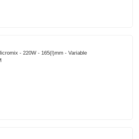
icromix - 220W - 165(l)mm - Variable
M