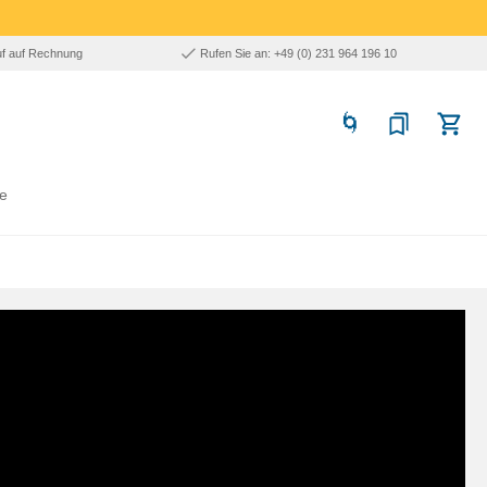
uf auf Rechnung
Rufen Sie an: +49 (0) 231 964 196 10
e