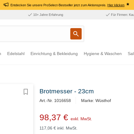
*
Entdecken Sie unsere ProSelect-Bestseller jetzt zum Aktionspreis.
Hier klicken
10+ Jahre Erfahrung
Für Firmen: Ka
n
Edelstahl
Einrichtung & Bekleidung
Hygiene & Waschen
Sal
Brotmesser - 23cm
Art.-Nr. 1016658
Marke: Wüsthof
98,37 €
exkl. MwSt.
117,06 €
inkl. MwSt.