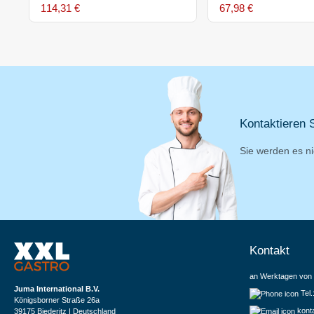
114,31 €
67,98 €
Kontaktieren S
Sie werden es ni
Kontakt
an Werktagen von 
Juma International B.V.
Tel
Königsborner Straße 26a
kont
39175 Biederitz | Deutschland