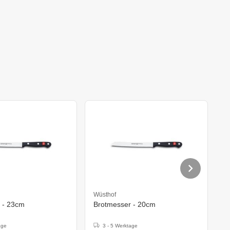
Wüsthof
E
 - 23cm
Brotmesser - 20cm
B
age
3 - 5 Werktage