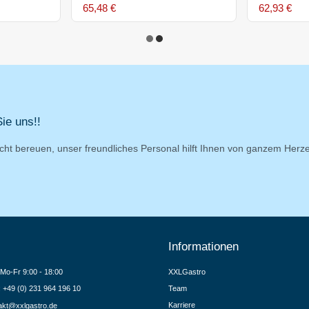
65,48 €
62,93 €
ie uns!!
cht bereuen, unser freundliches Personal hilft Ihnen von ganzem Herz
Informationen
Mo-Fr 9:00 - 18:00
XXLGastro
.: +49 (0) 231 964 196 10
Team
Karriere
akt@xxlgastro.de