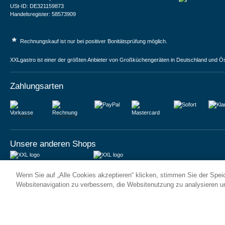
USt-ID: DE321159873
Handelsregister: 58573909
*
Rechnungskauf ist nur bei positiver Bonitätsprüfung möglich.
XXLgastro ist einer der größten Anbieter von Großküchengeräten in Deutschland und Ös
Zahlungsarten
Vorkasse
Rechnung
Unsere anderen Shops
JUMA International BV
JUMA International BV
Wenn Sie auf „Alle Cookies akzeptieren“ klicken, stimmen Sie der Spe
6 Rue des Bateliers
Vrijheidweg 34
92110 Clichy | France
1521RR Wormerveer | Nederland
Websitenavigation zu verbessern, die Websitenutzung zu analysieren 
Numéro de TVA : FR59815313275
BTW: NL853095048B01
Numéro Siren : 815313275
K.V.K.: 58573909