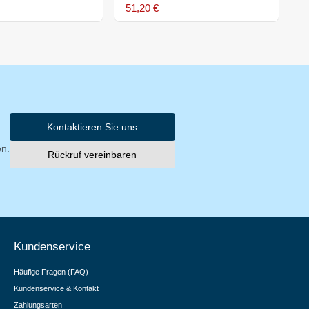
51,20 €
3
Kontaktieren Sie uns
en.
Rückruf vereinbaren
Kundenservice
Häufige Fragen (FAQ)
Kundenservice & Kontakt
Zahlungsarten