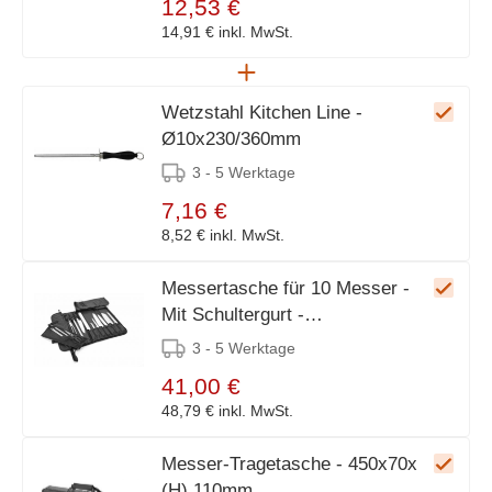
12,53 €
14,91 €
inkl. MwSt.
Wetzstahl Kitchen Line -
Ø10x230/360mm
3 - 5 Werktage
7,16 €
8,52 €
inkl. MwSt.
Messertasche für 10 Messer -
Mit Schultergurt -
510x170x(t)50mm
3 - 5 Werktage
41,00 €
48,79 €
inkl. MwSt.
Messer-Tragetasche - 450x70x
(H) 110mm