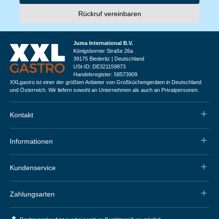
Rückruf vereinbaren
Juma International B.V.
Königsborner Straße 26a
39175 Biederitz | Deutschland
USt-ID: DE321159873
Handelsregister: 58573909
XXLgastro ist einer der größten Anbieter von Großküchengeräten in Deutschland
und Österreich. Wir liefern sowohl an Unternehmen als auch an Privatpersonen.
Kontakt
Informationen
Kundenservice
Zahlungsarten