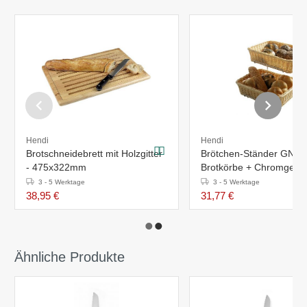
Hendi
Hendi
Brotschneidebrett mit Holzgitter
Brötchen-Ständer GN1/2
- 475x322mm
Brotkörbe + Chromgestel
360x280x(h)90/315mm
3 - 5 Werktage
3 - 5 Werktage
38,95 €
31,77 €
Ähnliche Produkte