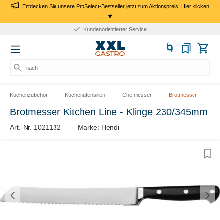
Entdecken Sie unsere ProSelect-Bestseller jetzt zum Aktionspreis.
Hier klicken
*
Kundenorientierter Service
nach Pr
Küchenzubehör
Küchenutensilien
Chefmesser
Brotmesser
Brotmesser Kitchen Line - Klinge 230/345mm
Art.-Nr. 1021132
Marke: Hendi