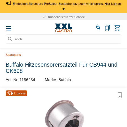
Entdecken Sie unsere ProSelect-Bestseller jetzt zum Aktionspreis.
Hier klicken
*
Kundenorientierter Service
nach P
Spareparts
Buffalo Hitzesensorersatzteil Für CB944 und
CK698
Art.-Nr. 1156234
Marke: Buffalo
Express