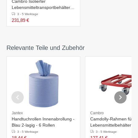
Cambro Isolierter
Lebensmitteltransportbehälter -
60 Liter - 3 x GN 1/1 100 mm
3 - 5 Werktage
231,89 €
Relevante Teile und Zubehör
Jantex
Cambro
Handtuchrollen Innenabrollung -
Camdolly-Rahmen für
Blau 2-lagig - 6 Rollen
Lebensmittelbehälter - 
für 600x400 mm
3 - 5 Werktage
3 - 5 Werktage
18,44 €
127,41 €