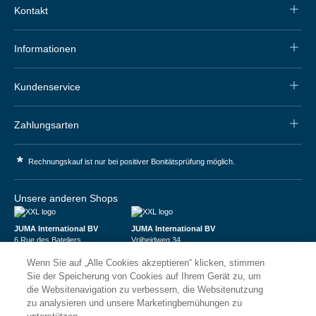
Kontakt
Informationen
Kundenservice
Zahlungsarten
*
Rechnungskauf ist nur bei positiver Bonitätsprüfung möglich.
Unsere anderen Shops
JUMA International BV
JUMA International BV
6 Rue des Bateliers
Vrijheidweg 34
92110 Clichy | France
1521RR Wormerveer | Nederland
Wenn Sie auf „Alle Cookies akzeptieren“ klicken, stimmen
Numéro de TVA : FR59815313275
BTW: NL853095048B01
Numéro Siren : 815313275
K.V.K.: 58573909
Sie der Speicherung von Cookies auf Ihrem Gerät zu, um
die Websitenavigation zu verbessern, die Websitenutzung
zu analysieren und unsere Marketingbemühungen zu