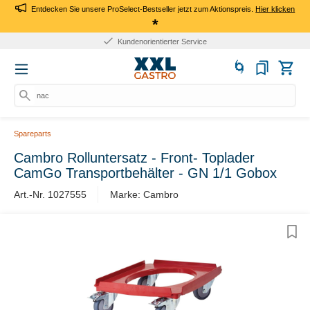
Entdecken Sie unsere ProSelect-Bestseller jetzt zum Aktionspreis.
Hier klicken
*
Kundenorientierter Service
nach
Spareparts
Cambro Rolluntersatz - Front- Toplader
CamGo Transportbehälter - GN 1/1 Gobox
Art.-Nr. 1027555
Marke: Cambro