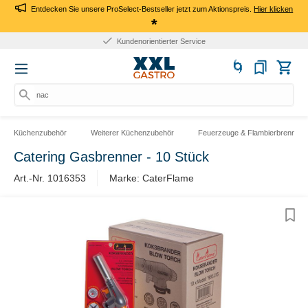
Entdecken Sie unsere ProSelect-Bestseller jetzt zum Aktionspreis.
Hier klicken
*
Kundenorientierter Service
nach P
Küchenzubehör
Weiterer Küchenzubehör
Feuerzeuge & Flambierbrenner
Catering Gasbrenner - 10 Stück
Art.-Nr. 1016353
Marke: CaterFlame