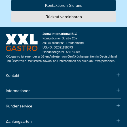
Kontaktieren Sie uns
Rückruf vereinbaren
Juma International B.V.
Königsborner Straße 26a
39175 Biederitz | Deutschland
USt-ID: DE321159873
Handelsregister: 58573909
XXLgastro ist einer der größten Anbieter von Großküchengeräten in Deutschland
und Österreich. Wir liefern sowohl an Unternehmen als auch an Privatpersonen.
Kontakt
Informationen
Kundenservice
Zahlungsarten