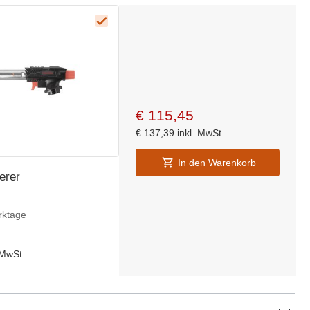
€
115,45
€
137,39
inkl. MwSt.
In den Warenkorb
erer
rktage
 MwSt.