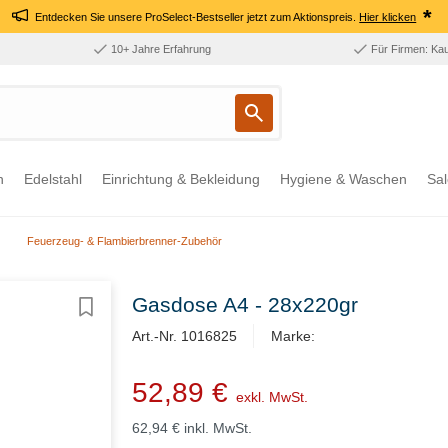
*
Entdecken Sie unsere ProSelect-Bestseller jetzt zum Aktionspreis.
Hier klicken
10+ Jahre Erfahrung
Für Firmen: Ka
n
Edelstahl
Einrichtung & Bekleidung
Hygiene & Waschen
Sal
Feuerzeug- & Flambierbrenner-Zubehör
Gasdose A4 - 28x220gr
Art.-Nr. 1016825
Marke:
52,89 €
exkl. MwSt.
62,94 €
inkl. MwSt.