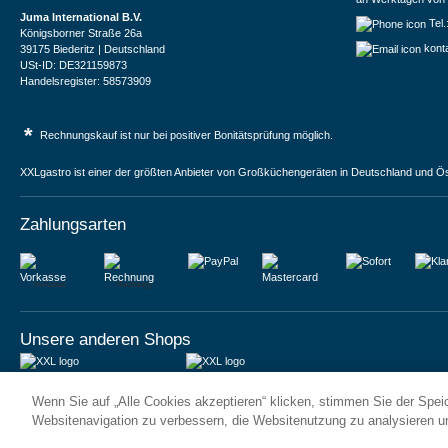
Juma International B.V.
Tel
Königsborner Straße 26a
kont
39175 Biederitz | Deutschland
USt-ID: DE321159873
Handelsregister: 58573909
*
Rechnungskauf ist nur bei positiver Bonitätsprüfung möglich.
XXLgastro ist einer der größten Anbieter von Großküchengeräten in Deutschland und Ös
Zahlungsarten
Vorkasse
Rechnung
Unsere anderen Shops
JUMA International BV
JUMA International BV
Wenn Sie auf „Alle Cookies akzeptieren“ klicken, stimmen Sie der Spe
6 Rue des Bateliers
Vrijheidweg 34
92110 Clichy | France
1521RR Wormerveer | Nederland
Websitenavigation zu verbessern, die Websitenutzung zu analysieren 
Numéro de TVA : FR59815313275
BTW: NL853095048B01