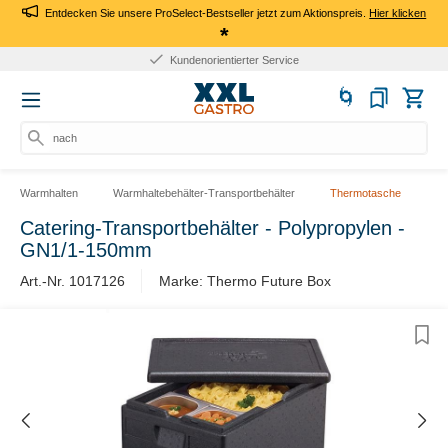
Entdecken Sie unsere ProSelect-Bestseller jetzt zum Aktionspreis.
Hier klicken
*
Kundenorientierter Service
nach P
Warmhalten
Warmhaltebehälter-Transportbehälter
Thermotasche
Catering-Transportbehälter - Polypropylen -
GN1/1-150mm
Art.-Nr. 1017126
Marke: Thermo Future Box