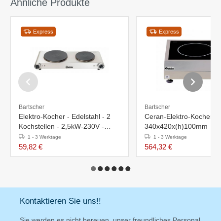
Ähnliche Produkte
Express
Express
Bartscher
Bartscher
Elektro-Kocher - Edelstahl - 2
Ceran-Elektro-Kocher - 
Kochstellen - 2,5kW-230V -
340x420x(h)100mm
535x225x(h)90mm
1 - 3 Werktage
1 - 3 Werktage
59,82 €
564,32 €
Kontaktieren Sie uns!!
Sie werden es nicht bereuen, unser freundliches Personal