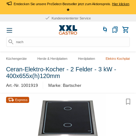
Entdecken Sie unsere ProSelect-Bestseller jetzt zum Aktionspreis.
Hier klicken
*
Kundenorientierter Service
nach P
Küchengeräte
Herde & Herdplatten
Herdplatten
Elektro Kochplatten
Ceran-Elektro-Kocher - 2 Felder - 3 kW -
400x655x(h)120mm
Art.-Nr. 1001919
Marke: Bartscher
Express