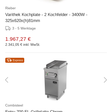
Rieber
Varithek Kochplate - 2 Kochfelder - 3400W -
325x620x(h)81mm
3 - 5 Werktage
1.967,27 €
2.341,05 €
inkl. MwSt.
Express
Combisteel
Entry 700 El. Grillplatte Chrom