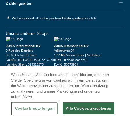
Zahlungsarten
*
Rechnungskauf ist nur bei positiver Bonitätsprüfung möglich.
Unsere anderen Shops
JUMA International BV
JUMA International BV
6 Rue des Bateliers
Vrijheidweg 34
92110 Clichy | France
1521RR Wormerveer | Nederland
Numéro de TVA : FR59815313275
BTW: NL853095048B01
Numéro Siren : 815313275
K.V.K.: 58573909
Wenn Sie auf „Alle Cookies akzeptieren“ klicken, stimmen
Sie der Speicherung von Cookies auf Ihrem Gerät zu, um
die Websitenavigation zu verbessern, die Websitenutzung
zu analysieren und unsere Marketingbemühungen zu
unterstützen.
© 2026
XXLgastro
Datenschutz
Impressum
AGB
Cookie-Einstellungen
Alle Cookies akzeptieren