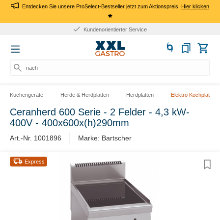
Entdecken Sie unsere ProSelect-Bestseller jetzt zum Aktionspreis.
Hier klicken
*
Kundenorientierter Service
nach Pr
Küchengeräte
Herde & Herdplatten
Herdplatten
Elektro Kochplatten
Ceranherd 600 Serie - 2 Felder - 4,3 kW-
400V - 400x600x(h)290mm
Art.-Nr. 1001896
Marke: Bartscher
Express