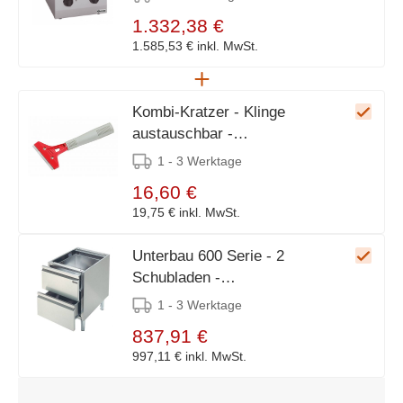
1.332,38 €
1.585,53 €
inkl. MwSt.
Kombi-Kratzer - Klinge
austauschbar -
110x210x(h)30mm
1 - 3 Werktage
16,60 €
19,75 €
inkl. MwSt.
Unterbau 600 Serie - 2
Schubladen -
400x550x(h)580mm
1 - 3 Werktage
837,91 €
997,11 €
inkl. MwSt.