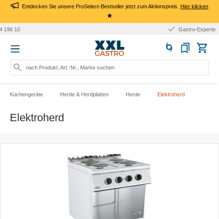
Entdecken Sie unsere ProSelect-Bestseller jetzt zum Aktionspreis.
Hier klicken
*
Gastro-Experte
nach Produkt, Art.-Nr., Marke suchen
Küchengeräte
Herde & Herdplatten
Herde
Elektroherd
Elektroherd