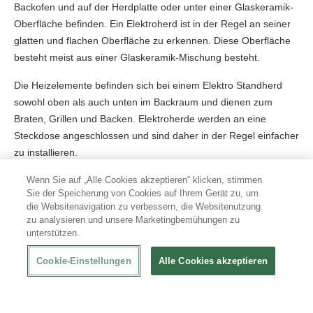
Backofen und auf der Herdplatte oder unter einer Glaskeramik-
Oberfläche befinden. Ein Elektroherd ist in der Regel an seiner
glatten und flachen Oberfläche zu erkennen. Diese Oberfläche
besteht meist aus einer Glaskeramik-Mischung besteht.
Die Heizelemente befinden sich bei einem Elektro Standherd
sowohl oben als auch unten im Backraum und dienen zum
Braten, Grillen und Backen. Elektroherde werden an eine
Steckdose angeschlossen und sind daher in der Regel einfacher
zu installieren.
Wenn Sie auf „Alle Cookies akzeptieren“ klicken, stimmen
E Herde mit Backofen
Sie der Speicherung von Cookies auf Ihrem Gerät zu, um
die Websitenavigation zu verbessern, die Websitenutzung
zu analysieren und unsere Marketingbemühungen zu
Ein Elektroherd verfügt neben einem Kochfeld auch über einen
unterstützen.
Backofen. Das Volumen eines Backofen kann sich zwischen bei
den Eelektro-Herden unterscheiden. In der Regel weist das
Cookie-Einstellungen
Alle Cookies akzeptieren
Volumen zwischen 45 und 70 Litern auf.
Neben dem Volumen, kann auch die Ausstattung von den