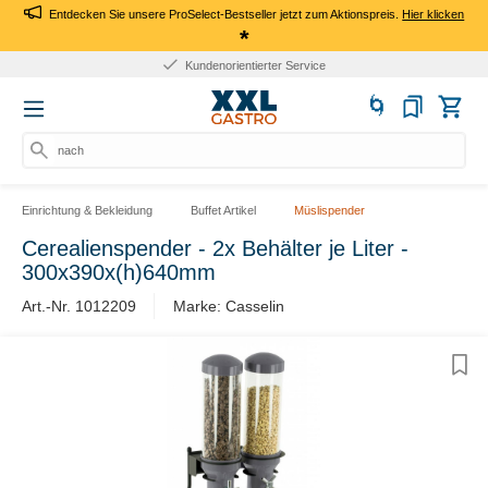
Entdecken Sie unsere ProSelect-Bestseller jetzt zum Aktionspreis.
Hier klicken
*
Kundenorientierter Service
nach Pr
Einrichtung & Bekleidung
Buffet Artikel
Müslispender
Cerealienspender - 2x Behälter je Liter -
300x390x(h)640mm
Art.-Nr. 1012209
Marke: Casselin