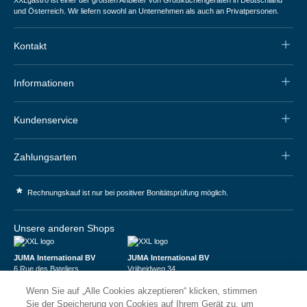
und Österreich. Wir liefern sowohl an Unternehmen als auch an Privatpersonen.
Kontakt
Informationen
Kundenservice
Zahlungsarten
*
Rechnungskauf ist nur bei positiver Bonitätsprüfung möglich.
Unsere anderen Shops
JUMA International BV
JUMA International BV
6 Rue des Bateliers
Vrijheidweg 34
92110 Clichy | France
1521RR Wormerveer | Nederland
Wenn Sie auf „Alle Cookies akzeptieren“ klicken, stimmen
Numéro de TVA : FR59815313275
BTW: NL853095048B01
Numéro Siren : 815313275
K.V.K.: 58573909
Sie der Speicherung von Cookies auf Ihrem Gerät zu, um