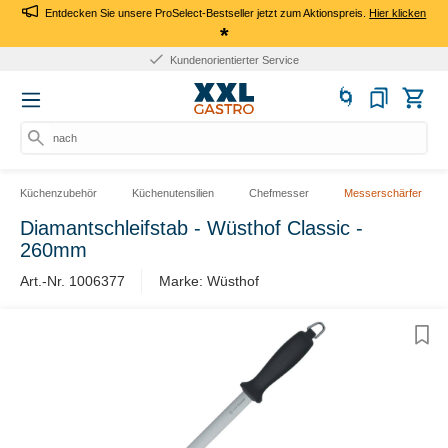
Entdecken Sie unsere ProSelect-Bestseller jetzt zum Aktionspreis.
Hier klicken
*
Kundenorientierter Service
nach Pr
Küchenzubehör
Küchenutensilien
Chefmesser
Messerschärfer
Diamantschleifstab - Wüsthof Classic -
260mm
Art.-Nr. 1006377
Marke: Wüsthof