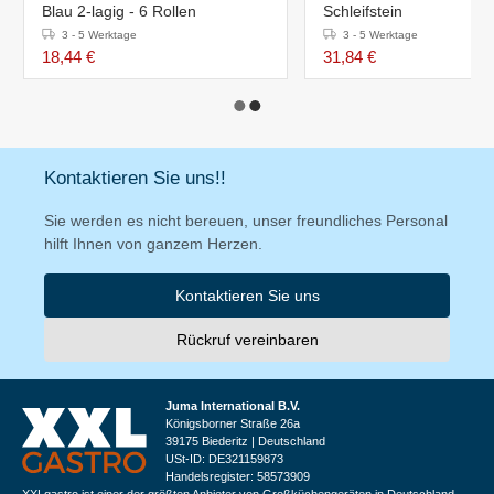
Blau 2-lagig - 6 Rollen
Schleifstein
3 - 5 Werktage
3 - 5 Werktage
18,44 €
31,84 €
Kontaktieren Sie uns!!
Sie werden es nicht bereuen, unser freundliches Personal
hilft Ihnen von ganzem Herzen.
Kontaktieren Sie uns
Rückruf vereinbaren
Juma International B.V.
Königsborner Straße 26a
39175 Biederitz | Deutschland
USt-ID: DE321159873
Handelsregister: 58573909
XXLgastro ist einer der größten Anbieter von Großküchengeräten in Deutschland