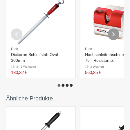
Dick
Dick
Dickoron Schleifstab Oval -
Nachschleifmaschine Di
300mm
75 - Resistente
Diamantschleifblätter
3 - 5 Werktage
3 Wochen
130,32 €
560,85 €
Ähnliche Produkte