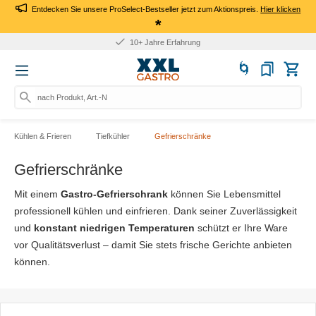
Entdecken Sie unsere ProSelect-Bestseller jetzt zum Aktionspreis.
Hier klicken
*
10+ Jahre Erfahrung
nach Produkt, Art.-Nr., Mark
Kühlen & Frieren
Tiefkühler
Gefrierschränke
Gefrierschränke
Mit einem
Gastro-Gefrierschrank
können Sie Lebensmittel
professionell kühlen und einfrieren. Dank seiner Zuverlässigkeit
und
konstant niedrigen Temperaturen
schützt er Ihre Ware
vor Qualitätsverlust – damit Sie stets frische Gerichte anbieten
können.