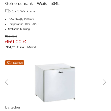
Gefrierschrank - Weiß - 534L
1 - 3 Werktage
775x744x(h)1900mm
Temperatur: -18° / -23° C
Statische Kühlung
918,45 €
659,00 €
784,21 €
inkl. MwSt.
Express
Bartscher