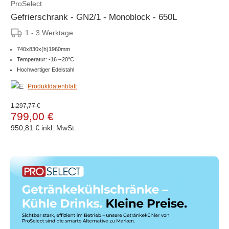
ProSelect
Gefrierschrank - GN2/1 - Monoblock - 650L
1 - 3 Werktage
740x830x(h)1960mm
Temperatur: -16~-20°C
Hochwertiger Edelstahl
Produktdatenblatt
1.297,77 €
799,00 €
950,81 €
inkl. MwSt.