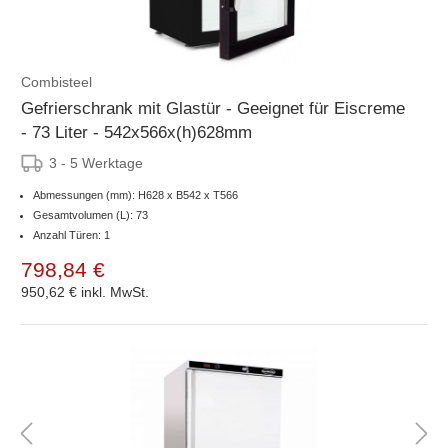
Combisteel
Gefrierschrank mit Glastür - Geeignet für Eiscreme
- 73 Liter - 542x566x(h)628mm
3 - 5 Werktage
Abmessungen (mm): H628 x B542 x T566
Gesamtvolumen (L): 73
Anzahl Türen: 1
798,84 €
950,62 €
inkl. MwSt.