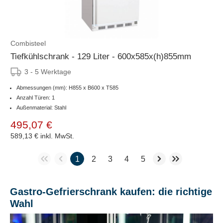
Combisteel
Tiefkühlschrank - 129 Liter - 600x585x(h)855mm
3 - 5 Werktage
Abmessungen (mm): H855 x B600 x T585
Anzahl Türen: 1
Außenmaterial: Stahl
495,07 €
589,13 €
inkl. MwSt.
1
2
3
4
5
Gastro-Gefrierschrank kaufen: die richtige
Wahl