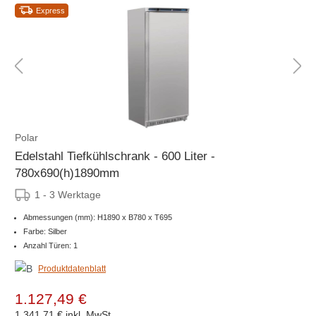
Express
Polar
Edelstahl Tiefkühlschrank - 600 Liter -
780x690(h)1890mm
1 - 3 Werktage
Abmessungen (mm): H1890 x B780 x T695
Farbe: Silber
Anzahl Türen: 1
Produktdatenblatt
1.127,49 €
1.341,71 €
inkl. MwSt.