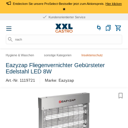
Entdecken Sie unsere ProSelect-Bestseller jetzt zum Aktionspreis.
Hier klicken
*
Kundenorientierter Service
nach Pr
Hygiene & Waschen
sonstige Kategorien
Insektenschutz
Eazyzap Fliegenvernichter Gebürsteter
Edelstahl LED 8W
Art.-Nr. 1119721
Marke: Eazyzap