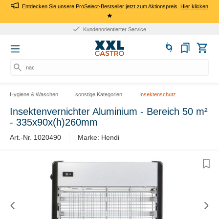
Entdecken Sie unsere ProSelect-Bestseller jetzt zum Aktionspreis.
Hier klicken
*
Kundenorientierter Service
nach
Hygiene & Waschen
sonstige Kategorien
Insektenschutz
Insektenvernichter Aluminium - Bereich 50 m²
- 335x90x(h)260mm
Art.-Nr. 1020490
Marke: Hendi