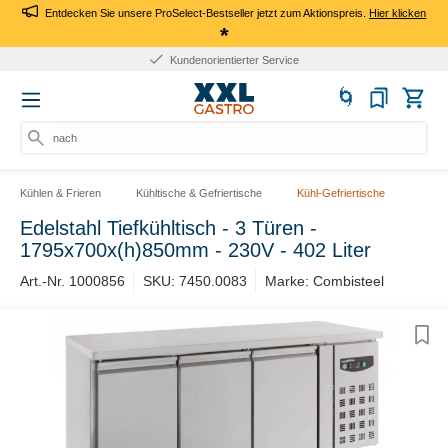
Entdecken Sie unsere ProSelect-Bestseller jetzt zum Aktionspreis.
Hier klicken
*
Kundenorientierter Service
nach Pr
Kühlen & Frieren
Kühltische & Gefriertische
Kühl-Gefriertische
Edelstahl Tiefkühltisch - 3 Türen -
1795x700x(h)850mm - 230V - 402 Liter
Art.-Nr. 1000856
SKU: 7450.0083
Marke: Combisteel