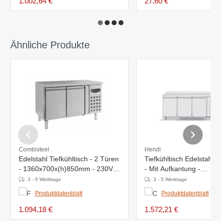
1.002,64 €
27,60 €
Ähnliche Produkte
Combisteel
Hendi
Edelstahl Tiefkühltisch - 2 Türen
Tiefkühltisch Edelstahl -
- 1360x700x(h)850mm - 230V -
- Mit Aufkantung -
272 Liter
1795x700x(h)850mm
3 - 5 Werktage
3 - 5 Werktage
Produktdatenblatt
Produktdatenblatt
1.094,18 €
1.572,21 €