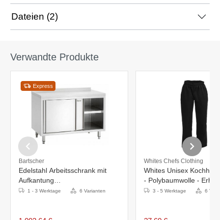
Dateien (2)
Verwandte Produkte
Express
Bartscher
Whites Chefs Clothing
Edelstahl Arbeitsschrank mit
Whites Unisex Kochhos
Aufkantung
- Polybaumwolle - Erhältl
1600x700(H)x850mm
Größen
1 - 3 Werktage
6 Varianten
3 - 5 Werktage
6 Vari