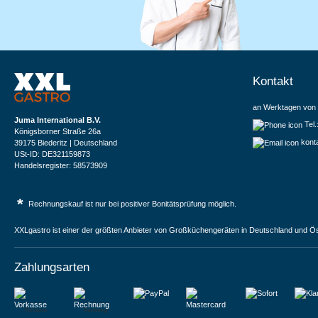
Kontakt
an Werktagen von 
Juma International B.V.
Tel
Königsborner Straße 26a
kont
39175 Biederitz | Deutschland
USt-ID: DE321159873
Handelsregister: 58573909
*
Rechnungskauf ist nur bei positiver Bonitätsprüfung möglich.
XXLgastro ist einer der größten Anbieter von Großküchengeräten in Deutschland und Ös
Zahlungsarten
Vorkasse
Rechnung