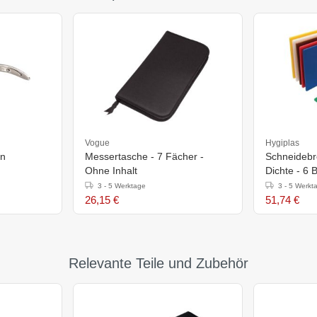
Vogue
Hygiplas
en
Messertasche - 7 Fächer -
Schneidebre
Ohne Inhalt
Dichte - 6 B
3 - 5 Werktage
3 - 5 Werkt
26,15 €
51,74 €
Relevante Teile und Zubehör