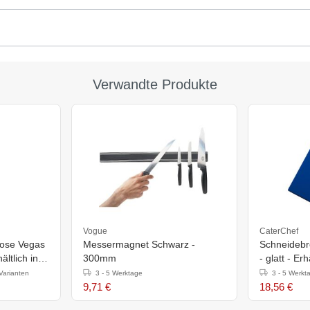
Verwandte Produkte
Vogue
CaterChef
hose Vegas
Messermagnet Schwarz -
Schneidebr
ltlich in 6
300mm
- glatt - Er
Varianten
3 - 5 Werktage
3 - 5 Werkt
9,71 €
18,56 €