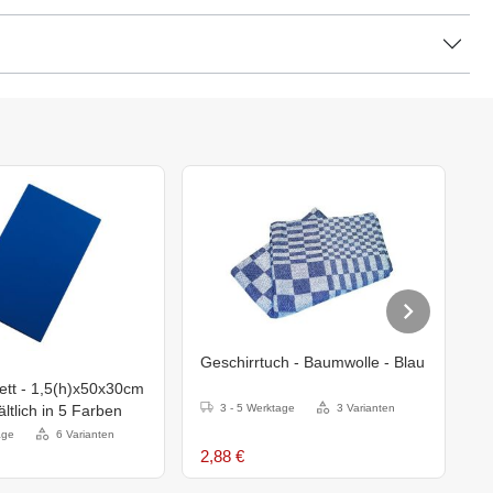
Geschirrtuch - Baumwolle - Blau
H
ett - 1,5(h)x50x30cm
M
hältlich in 5 Farben
3 - 5 Werktage
3 Varianten
3
age
6 Varianten
2,88 €
1