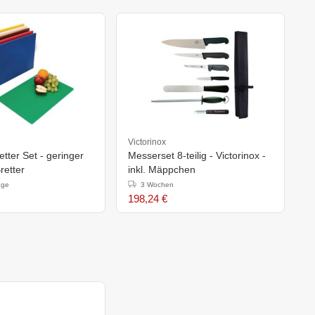
Victorinox
tter Set - geringer
Messerset 8-teilig - Victorinox -
retter
inkl. Mäppchen
age
3 Wochen
198,24 €