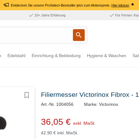
*
Entdecken Sie unsere ProSelect-Bestseller jetzt zum Aktionspreis.
Hier klicken
10+ Jahre Erfahrung
Für Firmen: Ka
n
Edelstahl
Einrichtung & Bekleidung
Hygiene & Waschen
Sal
Filiermesser Victorinox Fibrox 
Art.-Nr. 1004056
Marke: Victorinox
36,05 €
exkl. MwSt.
42,90 €
inkl. MwSt.