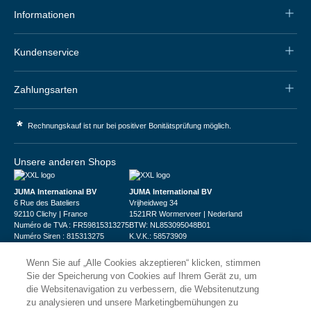
Informationen
Kundenservice
Zahlungsarten
*
Rechnungskauf ist nur bei positiver Bonitätsprüfung möglich.
Unsere anderen Shops
JUMA International BV
JUMA International BV
6 Rue des Bateliers
Vrijheidweg 34
92110 Clichy | France
1521RR Wormerveer | Nederland
Numéro de TVA : FR59815313275
BTW: NL853095048B01
Numéro Siren : 815313275
K.V.K.: 58573909
Wenn Sie auf „Alle Cookies akzeptieren“ klicken, stimmen
Sie der Speicherung von Cookies auf Ihrem Gerät zu, um
die Websitenavigation zu verbessern, die Websitenutzung
zu analysieren und unsere Marketingbemühungen zu