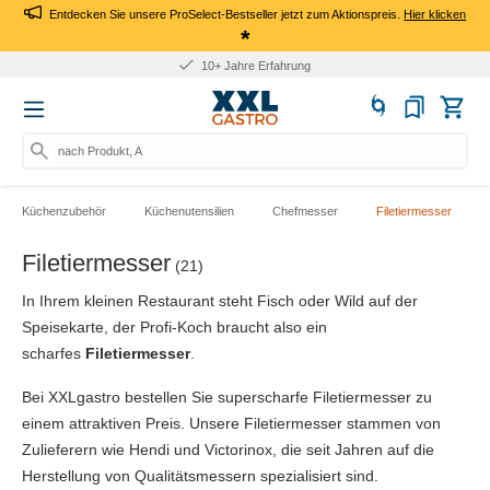
Entdecken Sie unsere ProSelect-Bestseller jetzt zum Aktionspreis.
Hier klicken
*
10+ Jahre Erfahrung
nach Produkt, Art.-Nr.
Küchenzubehör
Küchenutensilien
Chefmesser
Filetiermesser
Filetiermesser
(21)
In Ihrem kleinen Restaurant steht Fisch oder Wild auf der
Speisekarte, der Profi-Koch braucht also ein
scharfes
Filetiermesser
.
Bei XXLgastro bestellen Sie superscharfe Filetiermesser zu
einem attraktiven Preis. Unsere Filetiermesser stammen von
Zulieferern wie Hendi und Victorinox, die seit Jahren auf die
Herstellung von Qualitätsmessern spezialisiert sind.