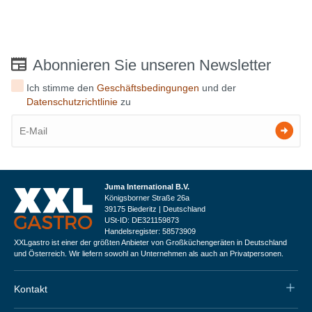
Abonnieren Sie unseren Newsletter
Ich stimme den
Geschäftsbedingungen
und der
Datenschutzrichtlinie
zu
Juma International B.V.
Königsborner Straße 26a
39175 Biederitz | Deutschland
USt-ID: DE321159873
Handelsregister: 58573909
XXLgastro ist einer der größten Anbieter von Großküchengeräten in Deutschland
und Österreich. Wir liefern sowohl an Unternehmen als auch an Privatpersonen.
Kontakt